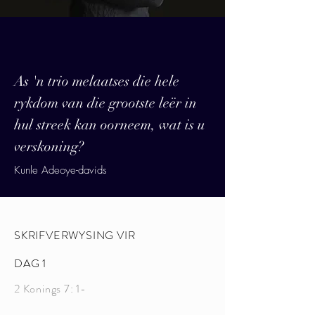
As 'n trio melaatses die hele
rykdom van die grootste leër in
hul streek kan oorneem, wat is u
verskoning?
Kunle Adeoye-davids
SKRIFVERWYSING VIR
DAG 1
2 Konings 7: 1-