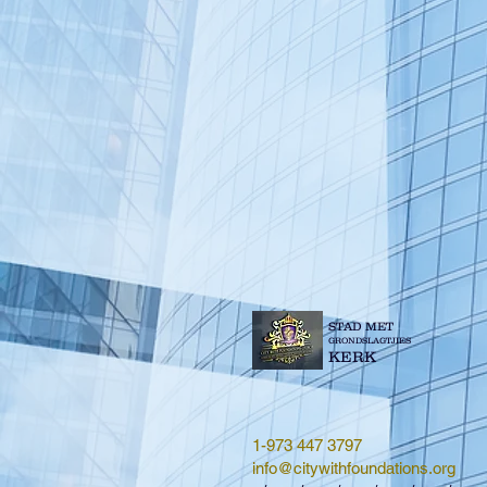
STAD MET
GRONDSLAGTJIES
KERK
1-973 447 3797
info@citywithfoundations.org